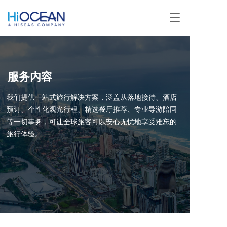
T
o
g
g
l
e
服务内容
n
a
我们提供一站式旅行解决方案，涵盖从落地接待、酒店
v
i
预订、个性化观光行程、精选餐厅推荐、专业导游陪同
g
等一切事务，可让全球旅客可以安心无忧地享受难忘的
a
旅行体验。
t
i
o
n